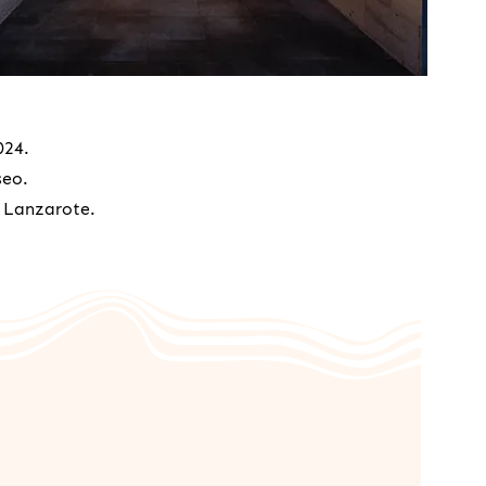
024.
seo.
n Lanzarote.