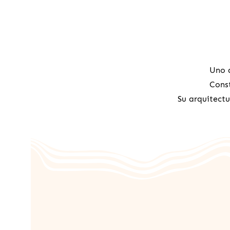
Uno d
Const
Su arquitect