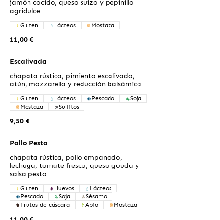
jamón cocido, queso suizo y pepinillo
agridulce
Gluten
Lácteos
Mostaza
11,00 €
Escalivada
chapata rústica, pimiento escalivado,
atún, mozzarella y reducción balsámica
Gluten
Lácteos
Pescado
Soja
Mostaza
Sulfitos
9,50 €
Pollo Pesto
chapata rústica, pollo empanado,
lechuga, tomate fresco, queso gouda y
salsa pesto
Gluten
Huevos
Lácteos
Pescado
Soja
Sésamo
Frutos de cáscara
Apio
Mostaza
11,00 €