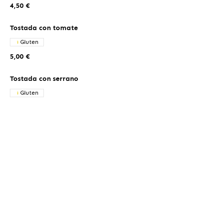
4,50 €
Tostada con tomate
Gluten
5,00 €
Tostada con serrano
Gluten
7,50 €
Tostada Dorada
tomate, aguacate y huevo
Gluten
Huevos
7,50 €